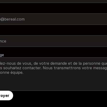
ge
voyer